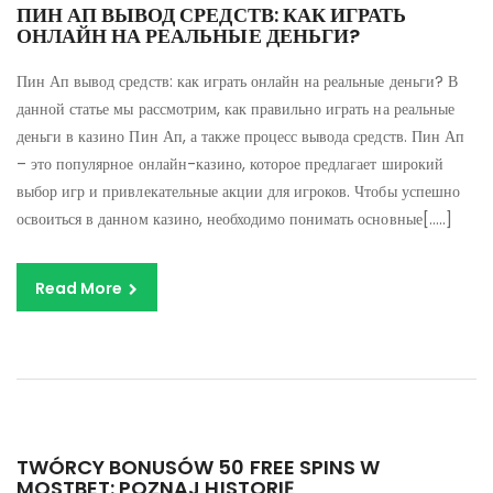
ПИН АП ВЫВОД СРЕДСТВ: КАК ИГРАТЬ
ОНЛАЙН НА РЕАЛЬНЫЕ ДЕНЬГИ?
Пин Ап вывод средств: как играть онлайн на реальные деньги? В
данной статье мы рассмотрим, как правильно играть на реальные
деньги в казино Пин Ап, а также процесс вывода средств. Пин Ап
– это популярное онлайн-казино, которое предлагает широкий
выбор игр и привлекательные акции для игроков. Чтобы успешно
освоиться в данном казино, необходимо понимать основные[…..]
Read More
TWÓRCY BONUSÓW 50 FREE SPINS W
MOSTBET: POZNAJ HISTORIĘ