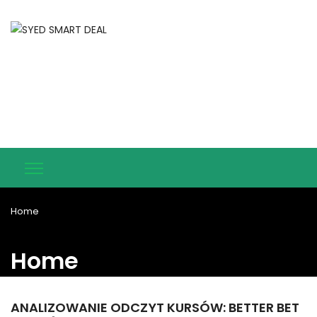
Home
Home
ANALIZOWANIE ODCZYT KURSÓW: BETTER BET