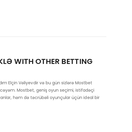
LƏ WITH OTHER BETTING
 Elçin Vəliyevdir və bu gün sizlərə Mostbet
əyəm. Mostbet, geniş oyun seçimi, istifadəçi
ayanlar, həm də təcrübəli oyunçular üçün ideal bir