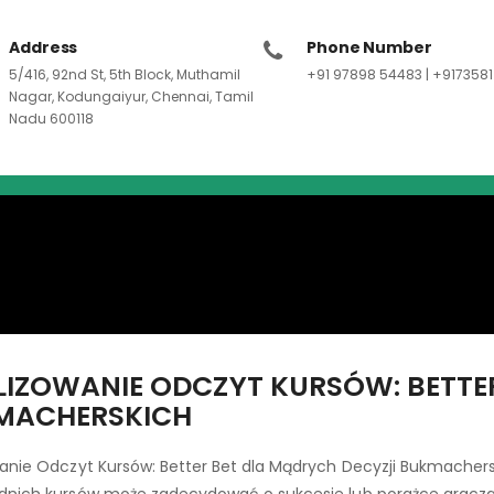
Address
Phone Number
5/416, 92nd St, 5th Block, Muthamil
+91 97898 54483 | +9173581
Nagar, Kodungaiyur, Chennai, Tamil
Nadu 600118
IZOWANIE ODCZYT KURSÓW: BETTER
MACHERSKICH
anie Odczyt Kursów: Better Bet dla Mądrych Decyzji Bukmacher