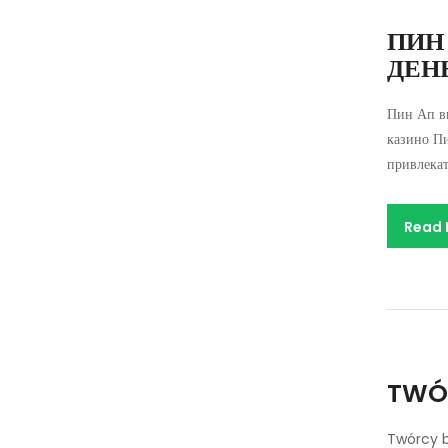
ПИН
ДЕН
Пин Ап вы
казино Пи
привлекат
Read
TWÓR
Twórcy b