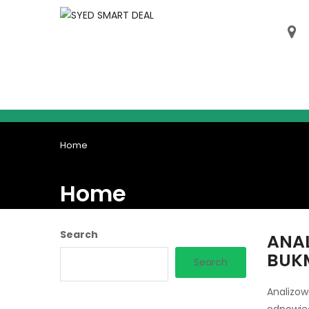
Home
Home
Search
ANAL
BUK
Search
Analizow