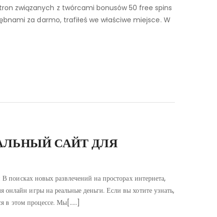
tron związanych z twórcami bonusów 50 free spins
 bębnami za darmo, trafiłeś we właściwe miejsce. W
АЛЬНЫЙ САЙТ ДЛЯ
 В поисках новых развлечений на просторах интернета,
онлайн игры на реальные деньги. Если вы хотите узнать,
я в этом процессе. Мы[…..]