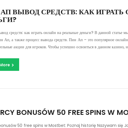
 АП ВЫВОД СРЕДСТВ: КАК ИГРАТЬ
ЬГИ?
вод средств: как играть онлайн на реальные деньги? В данной статье мы
н Ап, а также процесс вывода средств. Пин Ап – это популярное онлай
ельные акции для игроков. Чтобы успешно освоиться в данном казино, 
 More
CY BONUSÓW 50 FREE SPINS W MOS
onusów 50 free spins w Mostbet: Poznaj historię Nazywam się Ja