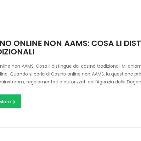
NO ONLINE NON AAMS: COSA LI DIS
IZIONALI
nline non AAMS: Cosa li distingue dai casinò tradizionali Mi chi
line. Quando si parla di Casino online non AAMS, la questione prin
ainstream, regolamentati e autorizzati dall’Agenzia delle Dogan
 More