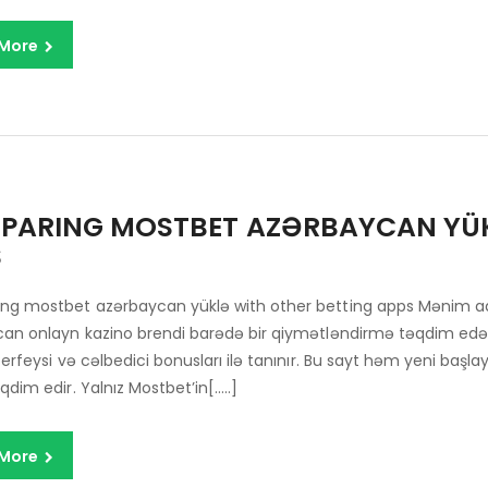
 More
PARING MOSTBET AZƏRBAYCAN YÜK
S
g mostbet azərbaycan yüklə with other betting apps Mənim adım
an onlayn kazino brendi barədə bir qiymətləndirmə təqdim edəc
terfeysi və cəlbedici bonusları ilə tanınır. Bu sayt həm yeni başl
qdim edir. Yalnız Mostbet’in[…..]
 More