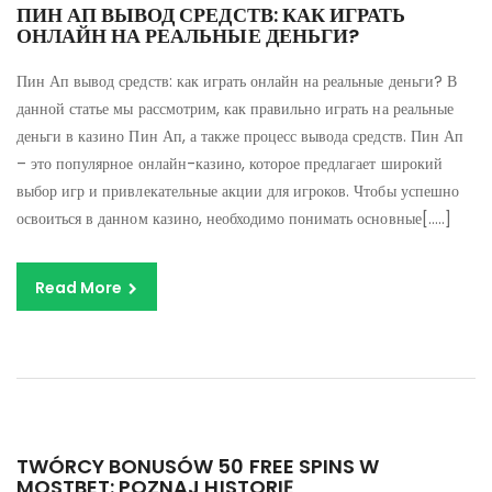
ПИН АП ВЫВОД СРЕДСТВ: КАК ИГРАТЬ
ОНЛАЙН НА РЕАЛЬНЫЕ ДЕНЬГИ?
Пин Ап вывод средств: как играть онлайн на реальные деньги? В
данной статье мы рассмотрим, как правильно играть на реальные
деньги в казино Пин Ап, а также процесс вывода средств. Пин Ап
– это популярное онлайн-казино, которое предлагает широкий
выбор игр и привлекательные акции для игроков. Чтобы успешно
освоиться в данном казино, необходимо понимать основные[…..]
Read More
TWÓRCY BONUSÓW 50 FREE SPINS W
MOSTBET: POZNAJ HISTORIĘ