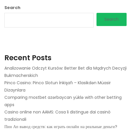
Search
Search
Recent Posts
Analizowanie Odczyt Kursów: Better Bet dla Mądrych Decyzji
Bukmacherskich
Pinco Casino: Pinco Slotun İnkişafı – Klasikdən Müasir
Dizaynlara
Comparing mostbet azərbaycan yüklə with other betting
apps
Casino online non AAMS: Cosa li distingue dai casinò
tradizionali
Пин Ап вывод средств: как играть онлайн на реальные деньги?