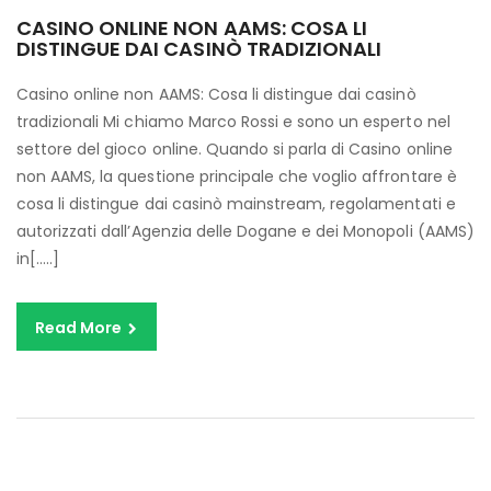
CASINO ONLINE NON AAMS: COSA LI
DISTINGUE DAI CASINÒ TRADIZIONALI
Casino online non AAMS: Cosa li distingue dai casinò
tradizionali Mi chiamo Marco Rossi e sono un esperto nel
settore del gioco online. Quando si parla di Casino online
non AAMS, la questione principale che voglio affrontare è
cosa li distingue dai casinò mainstream, regolamentati e
autorizzati dall’Agenzia delle Dogane e dei Monopoli (AAMS)
in[…..]
Read More