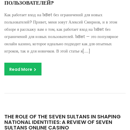
ПОЛЬЗОВАТЕЛЕЙ?
Как работает вход на 1xBet без ограничений для новых
пользователей? Привет, меня зовут Алексей Смирнов, и в этом
обзоре я расскажу вам о том, как работает вход на 1xBet без
ограничений для новых пользователей. 1xBet — это популярное
онлайн казино, которое идеально подходит как для опытных
игроков, так и для новичков. В этой статье я[…..]
Read More
THE ROLE OF THE SEVEN SULTANS IN SHAPING
NATIONAL IDENTITIES: A REVIEW OF SEVEN
SULTANS ONLINE CASINO