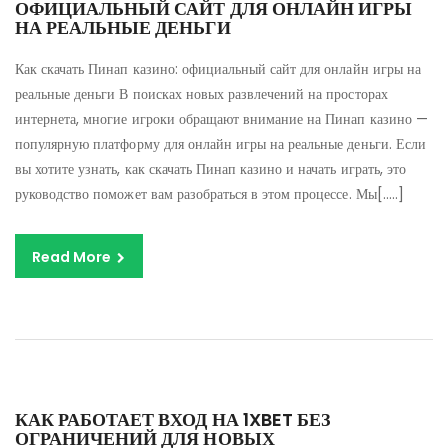
ОФИЦИАЛЬНЫЙ САЙТ ДЛЯ ОНЛАЙН ИГРЫ
НА РЕАЛЬНЫЕ ДЕНЬГИ
Как скачать Пинап казино: официальный сайт для онлайн игры на
реальные деньги В поисках новых развлечений на просторах
интернета, многие игроки обращают внимание на Пинап казино —
популярную платформу для онлайн игры на реальные деньги. Если
вы хотите узнать, как скачать Пинап казино и начать играть, это
руководство поможет вам разобраться в этом процессе. Мы[…..]
Read More
КАК РАБОТАЕТ ВХОД НА 1XBET БЕЗ
ОГРАНИЧЕНИЙ ДЛЯ НОВЫХ