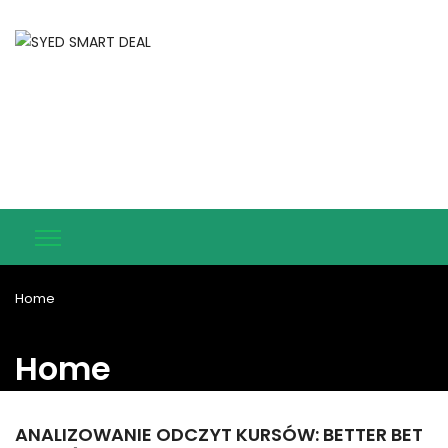
Home
Home
ANALIZOWANIE ODCZYT KURSÓW: BETTER BET