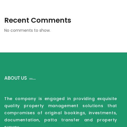
Recent Comments
No comments to show.
ABOUT US
The company is engaged in providing exquisite
quality property management solutions that
compromises of original bookings, investments,
documentation, patta transfer and property