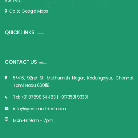
survey.
Go to Google Maps
QUICK LINKS
CONTACT US
5/416, 92nd St, Muthamizh Nagar, Kodungaiyur, Chennai,
Tamil Nadu 600118
Tel: +91 97898 54483 | +9173581 93331
info@syedsmartdeal.com
Mon-Fri 9am - 7pm