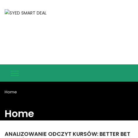
Home
Home
ANALIZOWANIE ODCZYT KURSÓW: BETTER BET