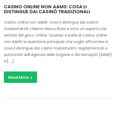
CASINO ONLINE NON AAMS: COSA LI
DISTINGUE DAI CASINÒ TRADIZIONALI
Casino online non AAMS: Cosa li distingue dai casinò
tradizionali Mi chiamo Marco Rossi e sono un esperto nel
settore del gioco online. Quando si parla di Casino online
non AAMS, la questione principale che voglio affrontare è
cosa li distingue dai casinò mainstream, regolamentati e
autorizzati dall’Agenzia delle Dogane e dei Monopoli (AAMS)
in[…..]
Read More