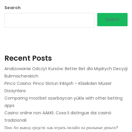
Search
Search
Recent Posts
Analizowanie Odczyt Kursów: Better Bet dla Mądrych Decyzji
Bukmacherskich
Pinco Casino: Pinco Slotun İnkişafı – Klasikdən Müasir
Dizaynlara
Comparing mostbet azərbaycan yüklə with other betting
apps
Casino online non AAMS: Cosa li distingue dai casinò
tradizionali
Пин Ап вывод средств: как играть онлайн на реальные деньги?