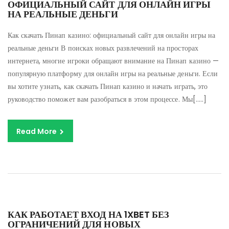
ОФИЦИАЛЬНЫЙ САЙТ ДЛЯ ОНЛАЙН ИГРЫ
НА РЕАЛЬНЫЕ ДЕНЬГИ
Как скачать Пинап казино: официальный сайт для онлайн игры на
реальные деньги В поисках новых развлечений на просторах
интернета, многие игроки обращают внимание на Пинап казино —
популярную платформу для онлайн игры на реальные деньги. Если
вы хотите узнать, как скачать Пинап казино и начать играть, это
руководство поможет вам разобраться в этом процессе. Мы[…..]
Read More
КАК РАБОТАЕТ ВХОД НА 1XBET БЕЗ
ОГРАНИЧЕНИЙ ДЛЯ НОВЫХ