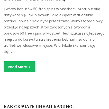
Twórcy bonusów 50 free spins w Mostbet: Poznaj historię
Nazywam się Jakub Nowak i jako ekspert w dziedzinie
hazardu online chciałbym przedstawić Wam szczegółowy
przegląd najlepszych stron związanych z twórcami
bonusów 50 free spins w Mostbet. Jeśli szukasz najlepszego
miejsca do korzystania z kręcenia bębnami za darmo,
trafiłeś we właściwe miejsce. W artykule skoncentruję
się[…..]
Read More
КАК СКАЧАТЬ ПИНАП КАЗИНО: