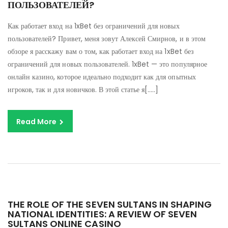
ПОЛЬЗОВАТЕЛЕЙ?
Как работает вход на 1xBet без ограничений для новых
пользователей? Привет, меня зовут Алексей Смирнов, и в этом
обзоре я расскажу вам о том, как работает вход на 1xBet без
ограничений для новых пользователей. 1xBet — это популярное
онлайн казино, которое идеально подходит как для опытных
игроков, так и для новичков. В этой статье я[…..]
Read More
THE ROLE OF THE SEVEN SULTANS IN SHAPING
NATIONAL IDENTITIES: A REVIEW OF SEVEN
SULTANS ONLINE CASINO