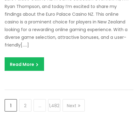
Ryan Thompson, and today I’m excited to share my
findings about the Euro Palace Casino NZ. This online
casino is a prominent choice for players in New Zealand
looking for a rewarding online gaming experience. With a
diverse game selection, attractive bonuses, and a user-
friendly[…..]
Read More
1
2
…
1,482
Next