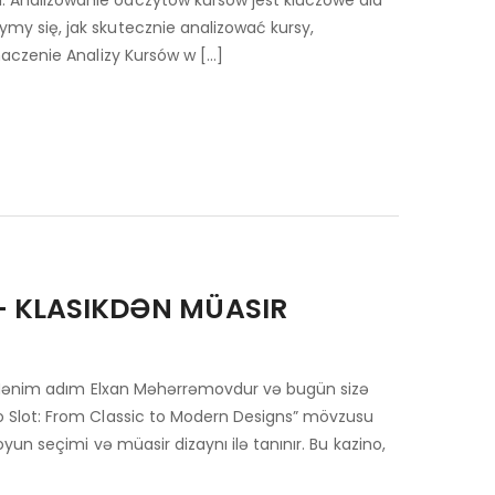
 Analizowanie odczytów kursów jest kluczowe dla
y się, jak skutecznie analizować kursy,
naczenie Analizy Kursów w […]
 – KLASIKDƏN MÜASIR
m! Mənim adım Elxan Məhərrəmovdur və bugün sizə
 Slot: From Classic to Modern Designs” mövzusu
un seçimi və müasir dizaynı ilə tanınır. Bu kazino,