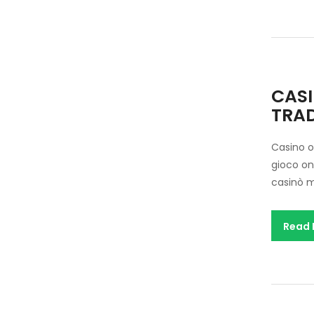
CASI
TRAD
Casino o
gioco on
casinò m
Read