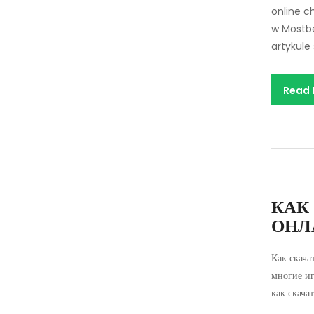
online c
w Mostbe
artykule 
Read
КАК
ОНЛ
Как скача
многие иг
как скача