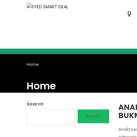
Home
Home
Search
ANAL
BUK
Search
Analizow