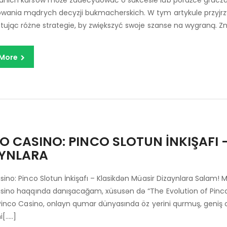
nich kursów może zadecydować o sukcesie lub porażce gracza.
ania mądrych decyzji bukmacherskich. W tym artykule przyjrzym
tując różne strategie, by zwiększyć swoje szanse na wygraną. Z
 More
O CASINO: PINCO SLOTUN İNKIŞAFI
AYNLARA
sino: Pinco Slotun İnkişafı – Klasikdən Müasir Dizaynlara Sala
sino haqqında danışacağam, xüsusən də “The Evolution of Pinco
 Pinco Casino, onlayn qumar dünyasında öz yerini qurmuş, geniş oy
[…..]