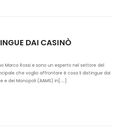
TINGUE DAI CASINÒ
amo Marco Rossi e sono un esperto nel settore del
cipale che voglio affrontare è cosa li distingue dai
e e dei Monopoli (AAMS) in[…..]