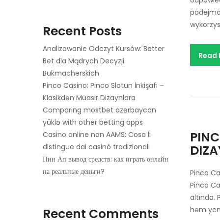
odpowied
podejmow
wykorzys
Recent Posts
Analizowanie Odczyt Kursów: Better
Read
Bet dla Mądrych Decyzji
Bukmacherskich
Pinco Casino: Pinco Slotun İnkişafı –
Klasikdən Müasir Dizaynlara
Comparing mostbet azərbaycan
yüklə with other betting apps
PINC
Casino online non AAMS: Cosa li
distingue dai casinò tradizionali
DIZ
Пин Ап вывод средств: как играть онлайн
на реальные деньги?
Pinco Ca
Pinco Ca
altında.
həm yeni
Recent Comments