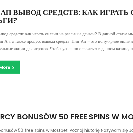
 АП ВЫВОД СРЕДСТВ: КАК ИГРАТЬ
ЬГИ?
вод средств: как играть онлайн на реальные деньги? В данной статье мы
н Ап, а также процесс вывода средств. Пин Ап – это популярное онлай
ельные акции для игроков. Чтобы успешно освоиться в данном казино, 
 More
CY BONUSÓW 50 FREE SPINS W MOS
onusów 50 free spins w Mostbet: Poznaj historię Nazywam się Ja