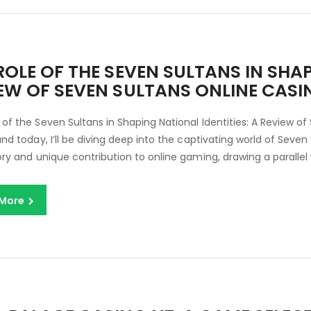
ROLE OF THE SEVEN SULTANS IN SHAP
EW OF SEVEN SULTANS ONLINE CASI
 of the Seven Sultans in Shaping National Identities: A Review 
and today, I’ll be diving deep into the captivating world of Seven
tory and unique contribution to online gaming, drawing a parallel 
 More