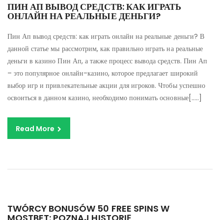
ПИН АП ВЫВОД СРЕДСТВ: КАК ИГРАТЬ
ОНЛАЙН НА РЕАЛЬНЫЕ ДЕНЬГИ?
Пин Ап вывод средств: как играть онлайн на реальные деньги? В
данной статье мы рассмотрим, как правильно играть на реальные
деньги в казино Пин Ап, а также процесс вывода средств. Пин Ап
– это популярное онлайн-казино, которое предлагает широкий
выбор игр и привлекательные акции для игроков. Чтобы успешно
освоиться в данном казино, необходимо понимать основные[…..]
Read More
TWÓRCY BONUSÓW 50 FREE SPINS W
MOSTBET: POZNAJ HISTORIĘ