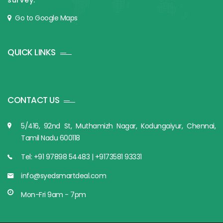
survey.
Go to Google Maps
QUICK LINKS
CONTACT US
5/416, 92nd St, Muthamizh Nagar, Kodungaiyur, Chennai,
Tamil Nadu 600118
Tel: +91 97898 54483 | +9173581 93331
info@syedsmartdeal.com
Mon-Fri 9am - 7pm