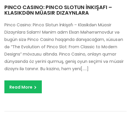
PINCO CASINO: PINCO SLOTUN İNKIŞAFI –
KLASIKDƏN MÜASIR DIZAYNLARA
Pinco Casino: Pinco Slotun İnkişafı – Klasikdən Müasir
Dizaynlara Salam! Mənim adım Elxan Məhərrəmovdur və
bugün sizə Pinco Casino haqqında danışacağam, xüsusən
də “The Evolution of Pinco Slot: From Classic to Modern
Designs” mövzusu altında. Pinco Casino, onlayn qumar
dünyasında öz yerini qurmuş, geniş oyun seçimi və müasir
dizaynı ilə tanınır. Bu kazino, həm yeni[…..]
Read More