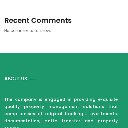
Recent Comments
No comments to show.
ABOUT US
The company is engaged in providing exquisite
quality property management solutions that
compromises of original bookings, investments,
documentation, patta transfer and property