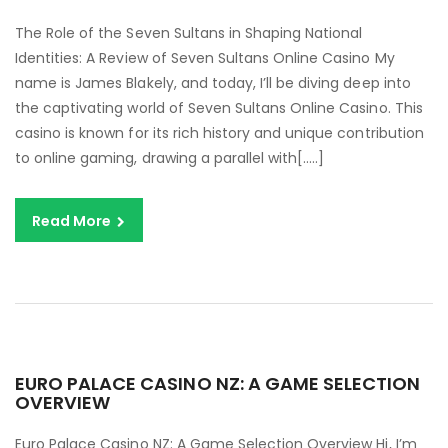
The Role of the Seven Sultans in Shaping National
Identities: A Review of Seven Sultans Online Casino My
name is James Blakely, and today, I’ll be diving deep into
the captivating world of Seven Sultans Online Casino. This
casino is known for its rich history and unique contribution
to online gaming, drawing a parallel with[…..]
Read More
EURO PALACE CASINO NZ: A GAME SELECTION
OVERVIEW
Euro Palace Casino NZ: A Game Selection Overview Hi, I’m