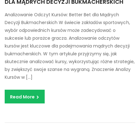
DLA MĄDRYCH DECYZJI BUKMACHERSKICH
Analizowanie Odczyt Kursów: Better Bet dla Mądrych
Decyzji Bukmacherskich W świecie zakładów sportowych,
wybór odpowiednich kursów może zadecydować o
sukcesie lub porażce gracza. Analizowanie odczytów
kursów jest kluczowe dla podejmowania mądrych decyzji
bukmacherskich. W tym artykule przyjrzymy się, jak
skutecznie analizować kursy, wykorzystując różne strategie,
by zwiększyć swoje szanse na wygraną. Znaczenie Analizy
Kursów w […]
Read More