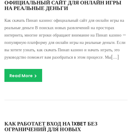
ОФИЦИАЛЬНЫЙ САЙТ ДЛЯ ОНЛАЙН ИГРЫ
НА РЕАЛЬНЫЕ ДЕНЬГИ
Как скачать Пинап казино: официальный сайт для онлайн игры на
реальные деньги В поисках новых развлечений на просторах
интернета, многие игроки обращают внимание на Пинап казино —
популярную платформу для онлайн игры на реальные деньги. Если
вы хотите узнать, как скачать Пинап казино и начать играть, это
руководство поможет вам разобраться в этом процессе. Мы[…..]
Read More
КАК РАБОТАЕТ ВХОД НА 1XBET БЕЗ
ОГРАНИЧЕНИЙ ДЛЯ НОВЫХ