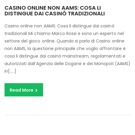
CASINO ONLINE NON AAMS: COSA LI
DISTINGUE DAI CASINÒ TRADIZIONALI
Casino online non AAMS: Cosa li distingue dai casinò
tradizionali Mi chiamo Marco Rossi e sono un esperto nel
settore del gioco online. Quando si parla di Casino online
non AAMS, la questione principale che voglio affrontare è
cosa li distingue dai casinò mainstream, regolamentati e
autorizzati dall’Agenzia delle Dogane e dei Monopoli (AAMS)
in[…..]
Read More