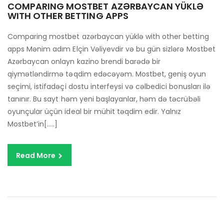
COMPARING MOSTBET AZƏRBAYCAN YÜKLƏ
WITH OTHER BETTING APPS
Comparing mostbet azərbaycan yüklə with other betting
apps Mənim adım Elçin Vəliyevdir və bu gün sizlərə Mostbet
Azərbaycan onlayn kazino brendi barədə bir
qiymətləndirmə təqdim edəcəyəm. Mostbet, geniş oyun
seçimi, istifadəçi dostu interfeysi və cəlbedici bonusları ilə
tanınır. Bu sayt həm yeni başlayanlar, həm də təcrübəli
oyunçular üçün ideal bir mühit təqdim edir. Yalnız
Mostbet’in[…..]
Read More